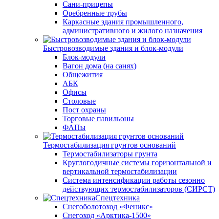
Сани-прицепы
Оребренные трубы
Каркасные здания промышленного,
административного и жилого назначения
Быстровозводимые здания и блок-модули
Блок-модули
Вагон дома (на санях)
Общежития
АБК
Офисы
Столовые
Пост охраны
Торговые павильоны
ФАПы
Термостабилизация грунтов оснований
Термостабилизаторы грунта
Круглогодичные системы горизонтальной и
вертикальной термостабилизации
Система интенсификации работы сезонно
действующих термостабилизаторов (СИРСТ)
Спецтехника
Снегоболотоход «Феникс»
Снегоход «Арктика-1500»