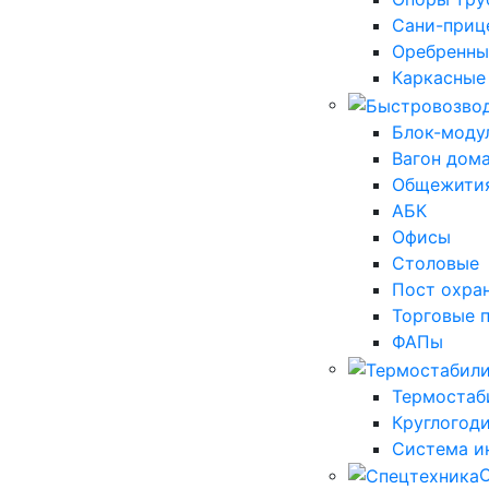
Сани-приц
Оребренны
Каркасные
Блок-моду
Вагон дома
Общежити
АБК
Офисы
Столовые
Пост охра
Торговые 
ФАПы
Термостаб
Круглогод
Система и