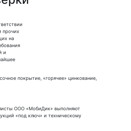
тветствии
и прочих
щих на
ебования
й и
чайшее
сочное покрытие, «горячее» цинкование,
листы ООО «МобиДик» выполняют
укций «под ключ» и техническому