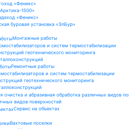
тоход «Феникс»
«Арктика-1500»
здеход «Феникс»
ская буровая установка «ЭлБур»
Монтажные работы
рмостабилизаторов и систем термостабилизации
нструкций геотехнического мониторинга
таллоконструкций
Ремонтные работы
рмостабилизаторов и систем термостабилизации
нструкций геотехнического мониторинга
таллоконструкций
ичных видов поверхностей
Сервис на объектах
Вахтовые поселки