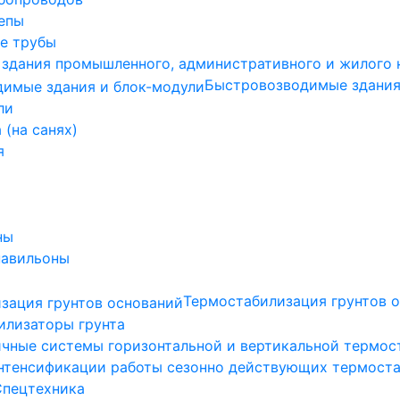
епы
е трубы
 здания промышленного, административного и жилого 
Быстровозводимые здания
ли
 (на санях)
я
ны
павильоны
Термостабилизация грунтов 
илизаторы грунта
ичные системы горизонтальной и вертикальной термос
нтенсификации работы сезонно действующих термост
Спецтехника