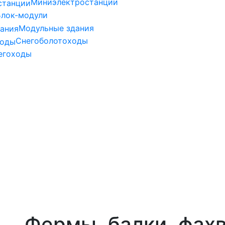
Миниэлектростанции
Блок-модули
Модульные здания
Снегоболотоходы
егоходы
Фермы, балки, фах