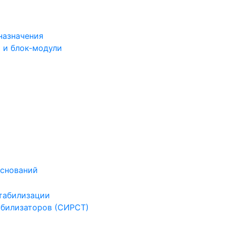
назначения
 и блок-модули
оснований
табилизации
абилизаторов (СИРСТ)