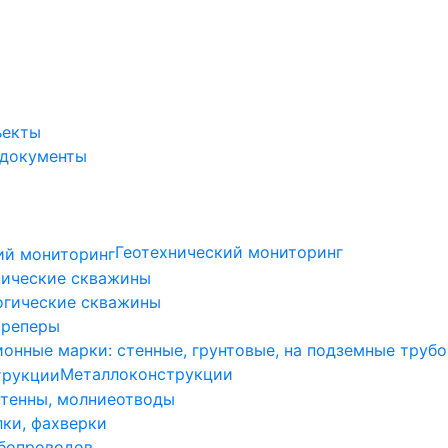
ъекты
 документы
Геотехнический мониторинг
ические скважины
огические скважины
 реперы
онные марки: стенные, грунтовые, на подземные труб
Металлоконструкции
нтенны, молниеотводы
лки, фахверки
бопроводов